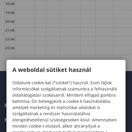
18:00
19:00
20:00
21:00
22:00
23:00
A weboldal sütiket használ
Oldalunk cookie-kat ("sütiket") használ. Ezen fájlok
információkat szolgáltatnak számunkra a felhasználó
oldallátogatási szokásairól. Mindent elfogad gombra
kattintva, Ön beleegyezik a cookie-k használatába,
KARUNK
amelyek marketing és statisztikai adatokat is
szolgáltatnak a rendszer használatához
KÉPZÉSEK
elengedhetetlenül szükségeseken kívül. Amennyiben
minden cookie-t elutasít, akkor átirányítjuk a