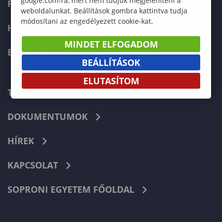
google.com-ra, mert nem tudjuk megjeleníteni a
FELVÉTELIZŐKNEK
weboldalunkat. Beállítások gombra kattintva tudja
módosítani az engedélyezett cookie-kat.
HALLGATÓKNAK
MINDET ELFOGADOM
ERASMUS+
BEÁLLÍTÁSOK
ELUTASÍTOM
TELEFONKÖNYV
DOKUMENTUMOK
HÍREK
KAPCSOLAT
SOPRONI EGYETEM FŐOLDAL