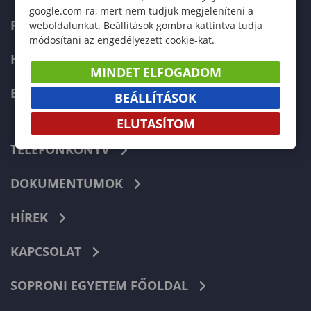
google.com-ra, mert nem tudjuk megjeleníteni a
FELVÉTELIZŐKNEK
weboldalunkat. Beállítások gombra kattintva tudja
módosítani az engedélyezett cookie-kat.
HALLGATÓKNAK
MINDET ELFOGADOM
ERASMUS+
BEÁLLÍTÁSOK
ELUTASÍTOM
TELEFONKÖNYV
DOKUMENTUMOK
HÍREK
KAPCSOLAT
SOPRONI EGYETEM FŐOLDAL