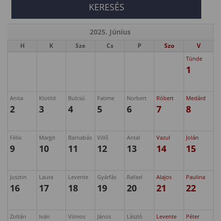
2025. Június
H
K
Sze
Cs
P
Szo
V
Tünde
1
Anita
Klotild
Bulcsú
Fatime
Norbert
Róbert
Medárd
2
3
4
5
6
7
8
Félix
Margit
Barnabás
Villő
Antal
Vazul
Jolán
9
10
11
12
13
14
15
Jusztin
Laura
Levente
Gyárfás
Rafael
Alajos
Paulina
16
17
18
19
20
21
22
Zoltán
Iván
Vilmos
János
László
Levente
Péter