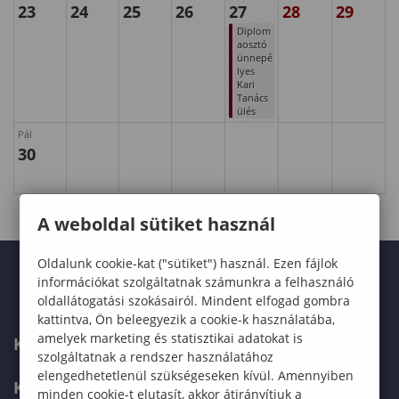
23
24
25
26
27
28
29
Diplom
aosztó
ünnepé
lyes
Kari
Tanács
ülés
Pál
30
A weboldal sütiket használ
Oldalunk cookie-kat ("sütiket") használ. Ezen fájlok
információkat szolgáltatnak számunkra a felhasználó
oldallátogatási szokásairól. Mindent elfogad gombra
kattintva, Ön beleegyezik a cookie-k használatába,
amelyek marketing és statisztikai adatokat is
KARUNK
szolgáltatnak a rendszer használatához
elengedhetetlenül szükségeseken kívül. Amennyiben
KÉPZÉSEK
minden cookie-t elutasít, akkor átirányítjuk a