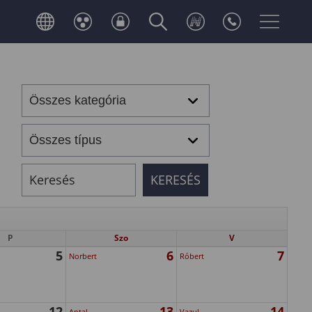
P
Szo
V
5
6
7
Norbert
Róbert
12
13
14
Antal
Vazul