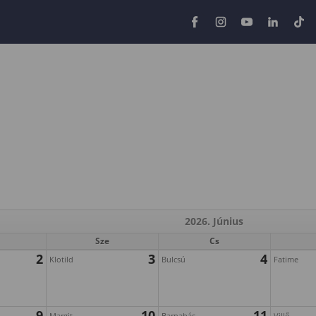
2026. Június
Sze
Cs
2
3
4
Klotild
Bulcsú
Fatime
9
10
11
Margit
Barnabás
Villő