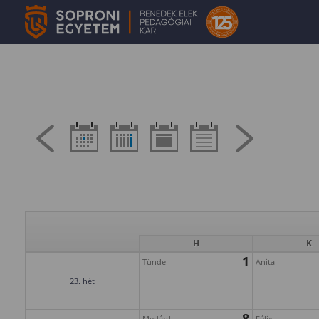
H
K
1
Tünde
Anita
23. hét
8
Medárd
Félix