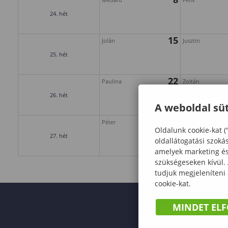
24. hét
15
Jolán
Jusztin
25. hét
22
Paulina
Zoltán
26. hét
A weboldal süt
29
Péter
Pál
Oldalunk cookie-kat (
27. hét
oldallátogatási szoká
amelyek marketing és 
szükségeseken kívül.
tudjuk megjeleníteni
cookie-kat.
MINDET EL