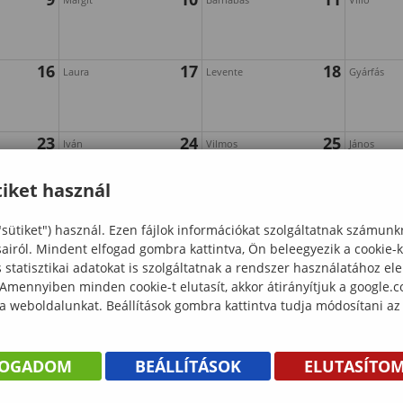
16
17
18
Laura
Levente
Gyárfás
23
24
25
Iván
Vilmos
János
iket használ
30
"sütiket") használ. Ezen fájlok információkat szolgáltatnak számunk
sairól. Mindent elfogad gombra kattintva, Ön beleegyezik a cookie-
statisztikai adatokat is szolgáltatnak a rendszer használatához el
 Amennyiben minden cookie-t elutasít, akkor átirányítjuk a google.
 a weboldalunkat. Beállítások gombra kattintva tudja módosítani az
FOGADOM
BEÁLLÍTÁSOK
ELUTASÍTO