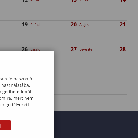
19
20
21
Rafael
Alajos
26
27
28
László
Levente
ra a felhasználó
k használatába,
engedhetetlenül
com-ra, mert nem
 engedélyezett
M