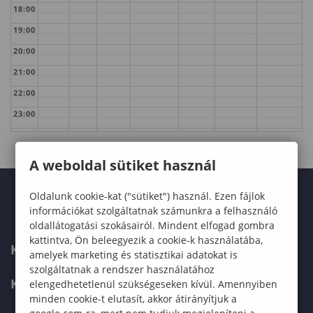
18:00
19:00
20:00
21:00
22:00
23:00
A weboldal sütiket használ
Oldalunk cookie-kat ("sütiket") használ. Ezen fájlok
információkat szolgáltatnak számunkra a felhasználó
oldallátogatási szokásairól. Mindent elfogad gombra
kattintva, Ön beleegyezik a cookie-k használatába,
KARUNK
amelyek marketing és statisztikai adatokat is
szolgáltatnak a rendszer használatához
KÉPZÉSEK
elengedhetetlenül szükségeseken kívül. Amennyiben
minden cookie-t elutasít, akkor átirányítjuk a