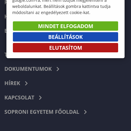
google.com-ra, mert nem tudjuk megjeleníteni a
FELVÉTELIZŐKNEK
weboldalunkat. Beállítások gombra kattintva tudja
módosítani az engedélyezett cookie-kat.
HALLGATÓKNAK
MINDET ELFOGADOM
ERASMUS+
BEÁLLÍTÁSOK
ELUTASÍTOM
TELEFONKÖNYV
DOKUMENTUMOK
HÍREK
KAPCSOLAT
SOPRONI EGYETEM FŐOLDAL