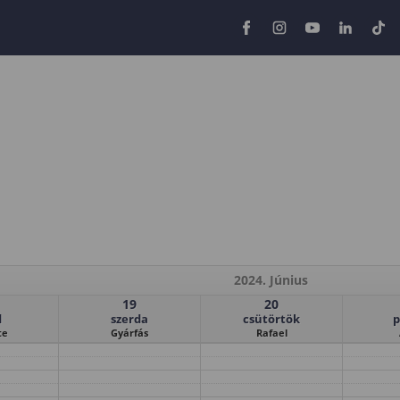
2024. Június
19
20
d
szerda
csütörtök
p
te
Gyárfás
Rafael