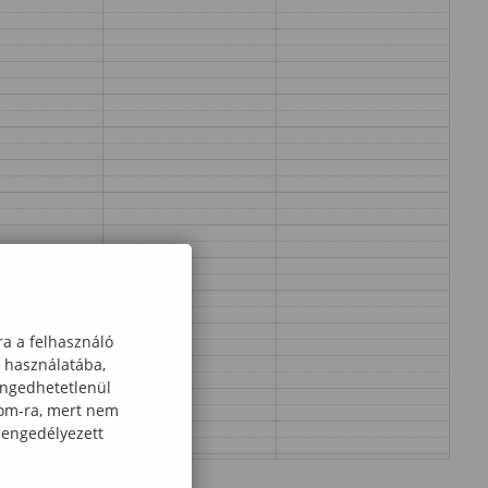
ra a felhasználó
k használatába,
engedhetetlenül
com-ra, mert nem
 engedélyezett