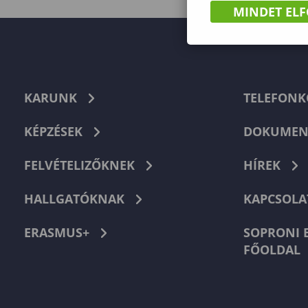
MINDET EL
KARUNK
TELEFON
KÉPZÉSEK
DOKUMEN
FELVÉTELIZŐKNEK
HÍREK
HALLGATÓKNAK
KAPCSOLA
ERASMUS+
SOPRONI 
FŐOLDAL