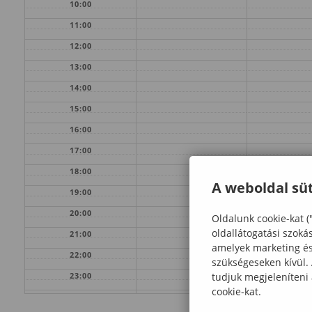
10:00
11:00
12:00
13:00
14:00
15:00
16:00
17:00
18:00
A weboldal süt
19:00
20:00
Oldalunk cookie-kat (
oldallátogatási szoká
21:00
amelyek marketing és 
22:00
szükségeseken kívül.
tudjuk megjeleníteni
23:00
cookie-kat.