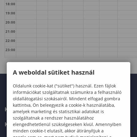
18:00
19:00
20:00
21:00
22:00
23:00
A weboldal sütiket használ
Oldalunk cookie-kat ("sütiket") használ. Ezen fájlok
információkat szolgáltatnak számunkra a felhasználó
oldallátogatási szokásairól. Mindent elfogad gombra
kattintva, Ön beleegyezik a cookie-k használatába,
KARUNK
amelyek marketing és statisztikai adatokat is
szolgáltatnak a rendszer használatához
KÉPZÉSEK
elengedhetetlenül szükségeseken kívül. Amennyiben
minden cookie-t elutasít, akkor átirányítjuk a