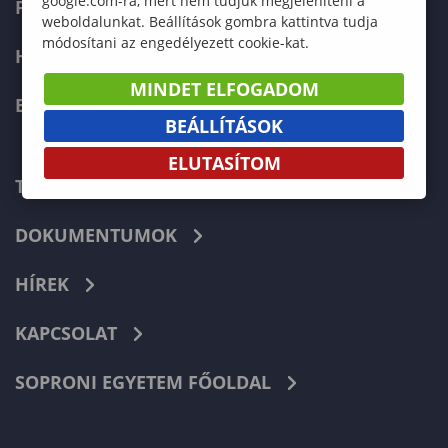
google.com-ra, mert nem tudjuk megjeleníteni a
FELVÉTELIZŐKNEK
weboldalunkat. Beállítások gombra kattintva tudja
módosítani az engedélyezett cookie-kat.
HALLGATÓKNAK
MINDET ELFOGADOM
ERASMUS+
BEÁLLÍTÁSOK
ELUTASÍTOM
TELEFONKÖNYV
DOKUMENTUMOK
HÍREK
KAPCSOLAT
SOPRONI EGYETEM FŐOLDAL