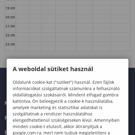
19:00
20:00
21:00
22:00
23:00
A weboldal sütiket használ
Oldalunk cookie-kat ("sütiket") használ. Ezen fájlok
információkat szolgáltatnak számunkra a felhasználó
oldallátogatási szokásairól. Mindent elfogad gombra
kattintva, Ön beleegyezik a cookie-k használatába,
KARUNK
amelyek marketing és statisztikai adatokat is
szolgáltatnak a rendszer használatához
KÉPZÉSEK
elengedhetetlenül szükségeseken kívül. Amennyiben
minden cookie-t elutasít, akkor átirányítjuk a
FELVÉTELIZŐKNEK
google.com-ra, mert nem tudjuk megjeleníteni a