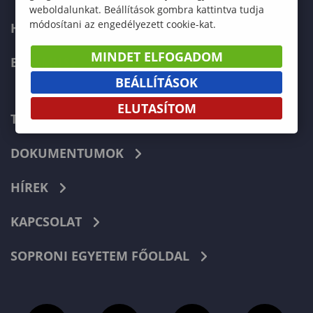
weboldalunkat. Beállítások gombra kattintva tudja
módosítani az engedélyezett cookie-kat.
HALLGATÓKNAK
MINDET ELFOGADOM
ERASMUS+
BEÁLLÍTÁSOK
ELUTASÍTOM
TELEFONKÖNYV
DOKUMENTUMOK
HÍREK
KAPCSOLAT
SOPRONI EGYETEM FŐOLDAL