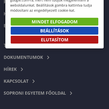
google.com-ra, mert nem tudjuk megjeleníteni a
FELVÉTELIZŐKNEK
weboldalunkat. Beállítások gombra kattintva tudja
módosítani az engedélyezett cookie-kat.
HALLGATÓKNAK
MINDET ELFOGADOM
ERASMUS+
BEÁLLÍTÁSOK
ELUTASÍTOM
TELEFONKÖNYV
DOKUMENTUMOK
HÍREK
KAPCSOLAT
SOPRONI EGYETEM FŐOLDAL