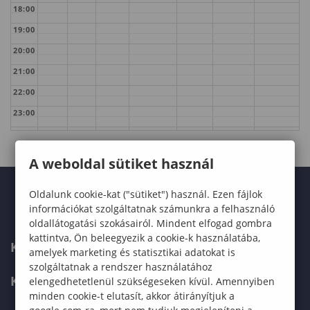
18:00
19:00
20:00
21:00
22:00
23:00
A weboldal sütiket használ
Oldalunk cookie-kat ("sütiket") használ. Ezen fájlok
információkat szolgáltatnak számunkra a felhasználó
oldallátogatási szokásairól. Mindent elfogad gombra
kattintva, Ön beleegyezik a cookie-k használatába,
KARUNK
amelyek marketing és statisztikai adatokat is
szolgáltatnak a rendszer használatához
KÉPZÉSEK
elengedhetetlenül szükségeseken kívül. Amennyiben
minden cookie-t elutasít, akkor átirányítjuk a