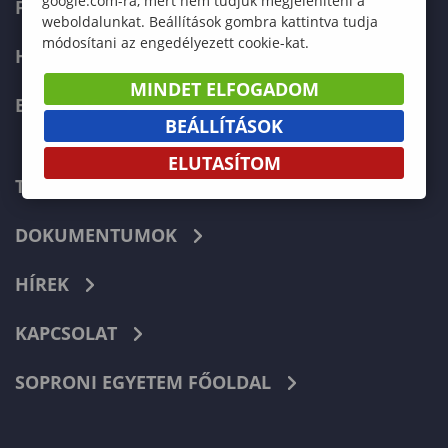
google.com-ra, mert nem tudjuk megjeleníteni a
FELVÉTELIZŐKNEK
weboldalunkat. Beállítások gombra kattintva tudja
módosítani az engedélyezett cookie-kat.
HALLGATÓKNAK
MINDET ELFOGADOM
ERASMUS+
BEÁLLÍTÁSOK
ELUTASÍTOM
TELEFONKÖNYV
DOKUMENTUMOK
HÍREK
KAPCSOLAT
SOPRONI EGYETEM FŐOLDAL