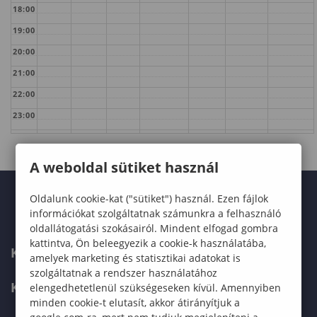
18:00
19:00
20:00
21:00
22:00
23:00
A weboldal sütiket használ
Oldalunk cookie-kat ("sütiket") használ. Ezen fájlok
információkat szolgáltatnak számunkra a felhasználó
oldallátogatási szokásairól. Mindent elfogad gombra
kattintva, Ön beleegyezik a cookie-k használatába,
KARUNK
amelyek marketing és statisztikai adatokat is
szolgáltatnak a rendszer használatához
KÉPZÉSEK
elengedhetetlenül szükségeseken kívül. Amennyiben
minden cookie-t elutasít, akkor átirányítjuk a