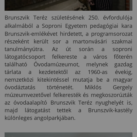
Brunszvik Teréz születésének 250. évfordulója
alkalmából a
Soproni Egyetem
pedagógiai kara
Brunszvik-emlékévet hirdetett, a programsorozat
részeként került sor a martonvásári szakmai
tanulmányútra. Az út során a soproni
látogatócsoport felkereste a város főterén
található Óvodamúzeumot, melynek gazdag
tárlata a kezdetektől az 1960-as évekig,
nemzetközi kitekintéssel mutatja be a magyar
óvodáztatás történetét. Miklós Gergely
múzeumvezetővel felkeresték és megkoszorúzták
az óvodaalapító Brunszvik Teréz nyughelyét is,
majd látogatást tettek a Brunszvik-kastély
különleges angolparkjában.