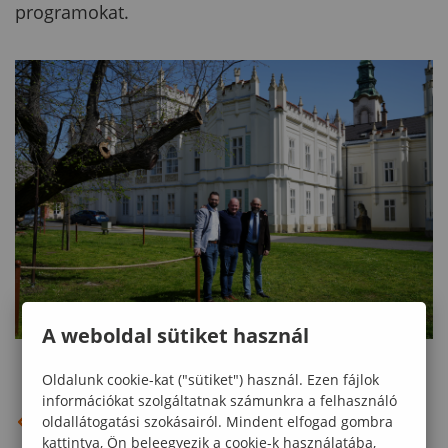
programokat.
A weboldal sütiket használ
Oldalunk cookie-kat ("sütiket") használ. Ezen fájlok
információkat szolgáltatnak számunkra a felhasználó
VISSZA AZ ELŐZŐ OLDALRA
oldallátogatási szokásairól. Mindent elfogad gombra
kattintva, Ön beleegyezik a cookie-k használatába,