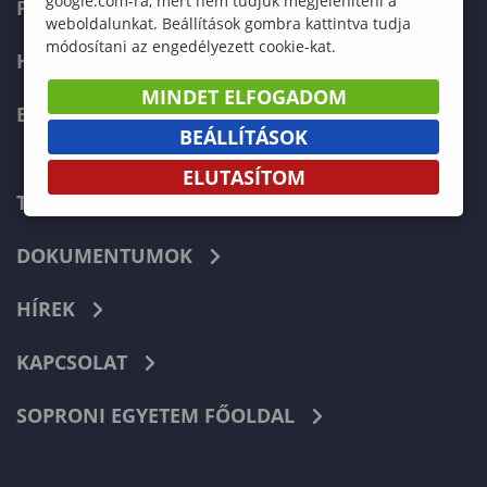
google.com-ra, mert nem tudjuk megjeleníteni a
FELVÉTELIZŐKNEK
weboldalunkat. Beállítások gombra kattintva tudja
módosítani az engedélyezett cookie-kat.
HALLGATÓKNAK
MINDET ELFOGADOM
ERASMUS+
BEÁLLÍTÁSOK
ELUTASÍTOM
TELEFONKÖNYV
DOKUMENTUMOK
HÍREK
KAPCSOLAT
SOPRONI EGYETEM FŐOLDAL