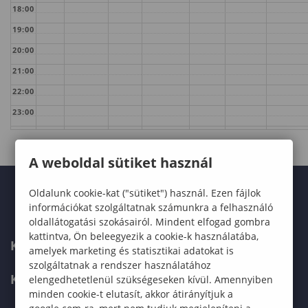
18:00
19:00
20:00
21:00
22:00
23:00
A weboldal sütiket használ
Oldalunk cookie-kat ("sütiket") használ. Ezen fájlok
információkat szolgáltatnak számunkra a felhasználó
oldallátogatási szokásairól. Mindent elfogad gombra
kattintva, Ön beleegyezik a cookie-k használatába,
KARUNK
amelyek marketing és statisztikai adatokat is
szolgáltatnak a rendszer használatához
KÉPZÉSEK
elengedhetetlenül szükségeseken kívül. Amennyiben
minden cookie-t elutasít, akkor átirányítjuk a