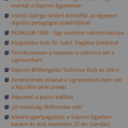
munkát a Soproni Egyetemen
Interjú Györgyi-Ambró Kristóffal, az egyetem
digitális pedagógiai szakértőjével
FILMKLUB-1968 – Egy szerelem rekonstrukciója
Közgazdász klub Dr. habil. Pogátsa Zoltánnal
Természetesen a népzene is otthonra lelt a
Ligneumban!
Soproni BORongolás-Turizmus Klub az LKK-n
Zenetörténeti pillanat a Ligneumban-ilyen volt
a Rajz-film-zene ünnep
Népszerű a pulcsi kiállítás
„Jó mulatság, férfimunka volt!”
Adventi gyertyagyújtás a Soproni Egyetem
Karain! Az első november 27-én, szerdán!