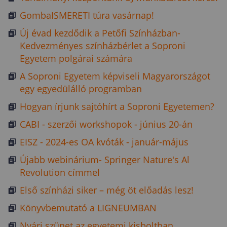
GombaISMERETI túra vasárnap!
Új évad kezdődik a Petőfi Színházban-
Kedvezményes színházbérlet a Soproni
Egyetem polgárai számára
A Soproni Egyetem képviseli Magyarországot
egy egyedülálló programban
Hogyan írjunk sajtóhírt a Soproni Egyetemen?
CABI - szerzői workshopok - június 20-án
EISZ - 2024-es OA kvóták - január-május
Újabb webinárium- Springer Nature's Al
Revolution címmel
Első színházi siker – még öt előadás lesz!
Könyvbemutató a LIGNEUMBAN
Nyári szünet az egyetemi kisboltban