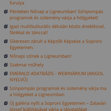
furulya
Pénteken Nőnap a Ligneumban! Színpompás
programok és sütemény várja a hölgyeket!
Igazi multikulturális délután közös énekléssel,
fánkkal és tánccal!
Sikeresen zárult a Képzők Képzése a Soproni
Egyetemen.
Nőnapi színek a Ligneumban!
Szakmai műhely
EMERALD ADATBÁZIS - WEBINÁRIUM (ANGOL
NYELVŰ)
Színpompás programok és sütemény várja ma
a hölgyeket a Ligneumban
Új galéria nyílt a Soproni Egyetemen – Zalavári
József kiállításával várja a látogatókat