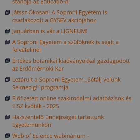
standja az Educatio-n!
Játssz Ökosan! A Soproni Egyetem is
csatlakozott a GYSEV akciójához
Januárban is vár a LIGNEUM!
A Soproni Egyetem a szülőknek is segít a
felvételinél
Értékes botanikai kiadványokkal gazdagodott
az Erdőmérnöki Kar
Lezárult a Soproni Egyetem „Sétálj velünk
Selmecig!” programja
Előfizetett online szakirodalmi adatbázisok és
EISZ kvóták - 2025
Házszentelő ünnepséget tartottunk
Egyetemünkön
Web of Science webinárium -