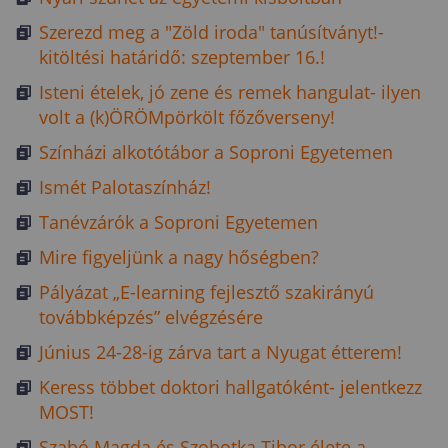
Szerezd meg a "Zöld iroda" tanúsítványt!-
kitöltési határidő: szeptember 16.!
Isteni ételek, jó zene és remek hangulat- ilyen
volt a (k)ÖRÖMpörkölt főzőverseny!
Színházi alkotótábor a Soproni Egyetemen
Ismét Palotaszínház!
Tanévzárók a Soproni Egyetemen
Mire figyeljünk a nagy hőségben?
Pályázat „E-learning fejlesztő szakirányú
továbbképzés” elvégzésére
Június 24-28-ig zárva tart a Nyugat étterem!
Keress többet doktori hallgatóként- jelentkezz
MOST!
Szabó Magda és Szobotka Tibor élete a