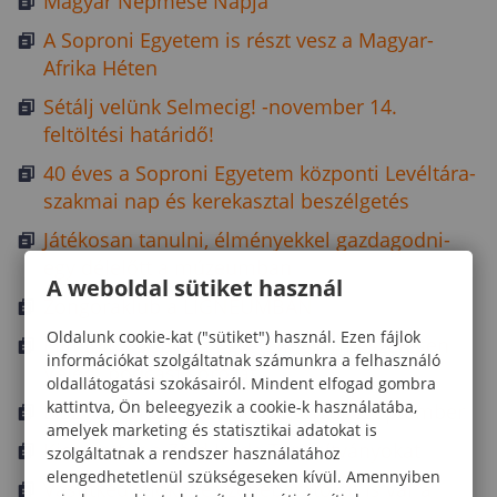
Magyar Népmese Napja
A Soproni Egyetem is részt vesz a Magyar-
Afrika Héten
Sétálj velünk Selmecig! -november 14.
feltöltési határidő!
40 éves a Soproni Egyetem központi Levéltára-
szakmai nap és kerekasztal beszélgetés
Játékosan tanulni, élményekkel gazdagodni-
egy délelőtt a múzeumban
A weboldal sütiket használ
Zongoraklub a LIGNEUMBAN
Oldalunk cookie-kat ("sütiket") használ. Ezen fájlok
Elindult a Soproni Egyetem „Természetesen
információkat szolgáltatnak számunkra a felhasználó
Veled” podcast sorozat
oldallátogatási szokásairól. Mindent elfogad gombra
kattintva, Ön beleegyezik a cookie-k használatába,
EISZ - 2024-es OA kvóták - január-szeptember
amelyek marketing és statisztikai adatokat is
Kiosztották a Zöld Iroda Tanúsítványokat
szolgáltatnak a rendszer használatához
elengedhetetlenül szükségeseken kívül. Amennyiben
Vasútkedvelőket és zenebarátokat is vár a