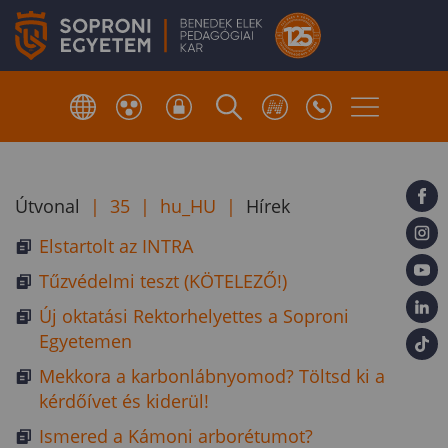
Útvonal
|
35
|
hu_HU
|
Hírek
Elstartolt az INTRA
Tűzvédelmi teszt (KÖTELEZŐ!)
Új oktatási Rektorhelyettes a Soproni
Egyetemen
Mekkora a karbonlábnyomod? Töltsd ki a
kérdőívet és kiderül!
Ismered a Kámoni arborétumot?