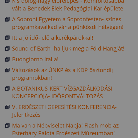
Kis dolog-nagy előrelépés - Komfortosabbá
vált a Benedek Elek Pedagógiai Kar épülete
A Soproni Egyetem a Sopronfesten- színes
programkavalkád vár a pünkösdi hétvégén!
Itt a jó idő- elő a kerékpárokkal!
Sound of Earth- halljuk meg a Föld Hangját!
Buongiorno Italia!
Változások az ÚNKP és a KDP ösztöndíj
programokban!
A BOTANIKUS-KERT VÍZGAZDÁLKODÁSI
KONCEPCIÓJA- IDŐPONTVÁLTOZÁS
V. ERDÉSZETI GÉPESÍTÉSI KONFERENCIA-
Jelentkezés
Ma van a Népviselet Napja! Flash mob az
Esterházy Palota Erdészeti Múzeumban!