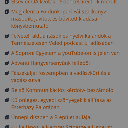
Elsevier OA kvóták - ScienceDirect - kimerült
Megjelent a Földünk Ipari Fái szakkönyv
második, javított és bővített kiadása-
könyvbemutató
Felvételi aktualitások és nyelvi kalandok a
Természetesen Veled podcast új adásában
A Soproni Egyetem a youTube-on is jelen van
Adventi Hangversenyünk fellépői
Fészekalja: főszerepben a vadászkürt és a
vadászkutya
Belső Kommunikációs kérdőív- beszámoló
Különleges, egyedi szőnyegek kiállítása az
Esterházy Palotában
Ünnepi díszben a B épület aulája!
Kulka János, a Nemzet Színésze a Ligneum