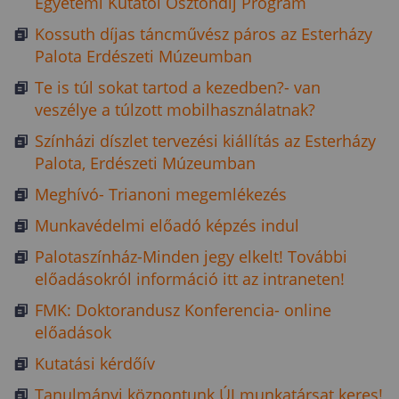
Egyetemi Kutatói Ösztöndíj Program
Kossuth díjas táncművész páros az Esterházy
Palota Erdészeti Múzeumban
Te is túl sokat tartod a kezedben?- van
veszélye a túlzott mobilhasználatnak?
Színházi díszlet tervezési kiállítás az Esterházy
Palota, Erdészeti Múzeumban
Meghívó- Trianoni megemlékezés
Munkavédelmi előadó képzés indul
Palotaszínház-Minden jegy elkelt! További
előadásokról információ itt az intraneten!
FMK: Doktorandusz Konferencia- online
előadások
Kutatási kérdőív
Tanulmányi központunk ÚJ munkatársat keres!