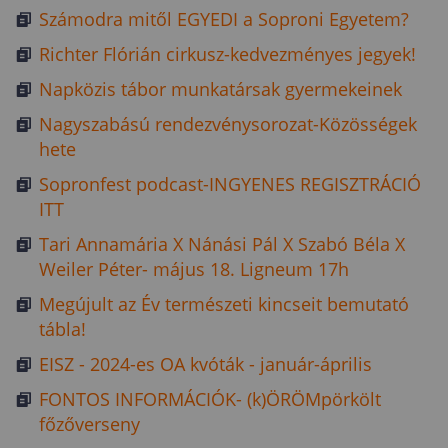
Számodra mitől EGYEDI a Soproni Egyetem?
Richter Flórián cirkusz-kedvezményes jegyek!
Napközis tábor munkatársak gyermekeinek
Nagyszabású rendezvénysorozat-Közösségek
hete
Sopronfest podcast-INGYENES REGISZTRÁCIÓ
ITT
Tari Annamária X Nánási Pál X Szabó Béla X
Weiler Péter- május 18. Ligneum 17h
Megújult az Év természeti kincseit bemutató
tábla!
EISZ - 2024-es OA kvóták - január-április
FONTOS INFORMÁCIÓK- (k)ÖRÖMpörkölt
főzőverseny