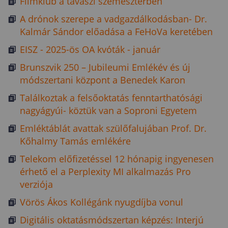
Filmklub a tavaszi szemeszterben
A drónok szerepe a vadgazdálkodásban- Dr.
Kalmár Sándor előadása a FeHoVa keretében
EISZ - 2025-ös OA kvóták - január
Brunszvik 250 – Jubileumi Emlékév és új
módszertani központ a Benedek Karon
Találkoztak a felsőoktatás fenntarthatósági
nagyágyúi- köztük van a Soproni Egyetem
Emléktáblát avattak szülőfalujában Prof. Dr.
Kőhalmy Tamás emlékére
Telekom előfizetéssel 12 hónapig ingyenesen
érhető el a Perplexity MI alkalmazás Pro
verziója
Vörös Ákos Kollégánk nyugdíjba vonul
Digitális oktatásmódszertan képzés: Interjú