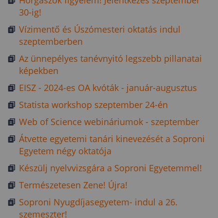
Horgászok figyelem! Jelentkezés szeptember
30-ig!
Vízimentő és Úszómesteri oktatás indul
szeptemberben
Az ünnepélyes tanévnyitó legszebb pillanatai
képekben
EISZ - 2024-es OA kvóták - január-augusztus
Statista workshop szeptember 24-én
Web of Science webináriumok - szeptember
Átvette egyetemi tanári kinevezését a Soproni
Egyetem négy oktatója
Készülj nyelvvizsgára a Soproni Egyetemmel!
Természetesen Zene! Újra!
Soproni Nyugdíjasegyetem- indul a 26.
szemeszter!