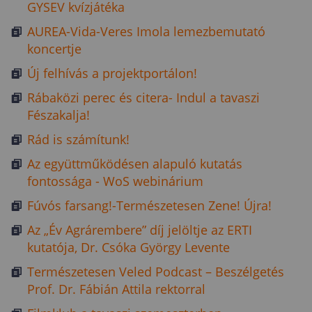
GYSEV kvízjátéka
AUREA-Vida-Veres Imola lemezbemutató
koncertje
Új felhívás a projektportálon!
Rábaközi perec és citera- Indul a tavaszi
Fészakalja!
Rád is számítunk!
Az együttműködésen alapuló kutatás
fontossága - WoS webinárium
Fúvós farsang!-Természetesen Zene! Újra!
Az „Év Agrárembere” díj jelöltje az ERTI
kutatója, Dr. Csóka György Levente
Természetesen Veled Podcast – Beszélgetés
Prof. Dr. Fábián Attila rektorral