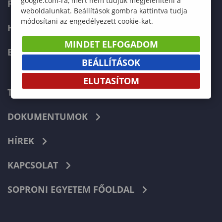
google.com-ra, mert nem tudjuk megjeleníteni a
FELVÉTELIZŐKNEK
weboldalunkat. Beállítások gombra kattintva tudja
módosítani az engedélyezett cookie-kat.
HALLGATÓKNAK
MINDET ELFOGADOM
ERASMUS+
BEÁLLÍTÁSOK
ELUTASÍTOM
TELEFONKÖNYV
DOKUMENTUMOK
HÍREK
KAPCSOLAT
SOPRONI EGYETEM FŐOLDAL