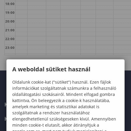
18:00
19:00
20:00
21:00
22:00
23:00
A weboldal sütiket használ
Oldalunk cookie-kat ("sütiket") használ. Ezen fájlok
információkat szolgáltatnak számunkra a felhasználó
oldallátogatási szokásairól. Mindent elfogad gombra
kattintva, Ön beleegyezik a cookie-k használatába,
KARUNK
amelyek marketing és statisztikai adatokat is
szolgáltatnak a rendszer használatához
KÉPZÉSEK
elengedhetetlenül szükségeseken kívül. Amennyiben
minden cookie-t elutasít, akkor átirányítjuk a