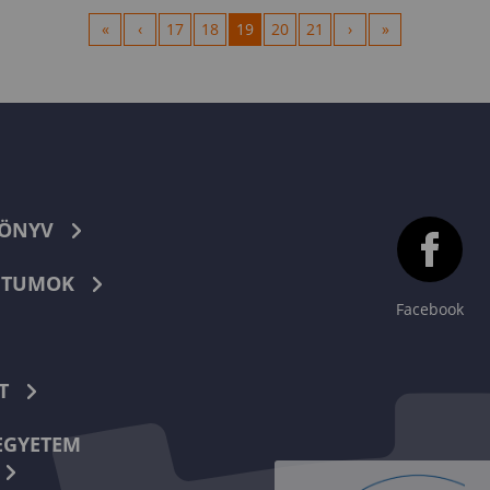
«
‹
17
18
19
20
21
›
»
KÖNYV
TUMOK
Facebook
T
EGYETEM