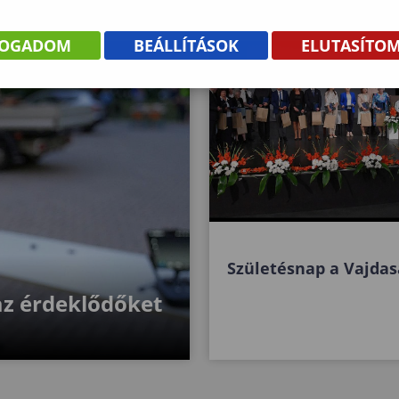
FOGADOM
BEÁLLÍTÁSOK
ELUTASÍTO
Születésnap a Vajda
az érdeklődőket