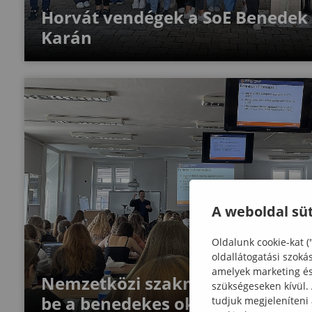
Horvát vendégek a SoE Benedek 
Karán
A weboldal süt
Oldalunk cookie-kat (
oldallátogatási szoká
amelyek marketing és 
Nemzetközi szakmai találkozón
szükségeseken kívül.
be a benedekes oktatók
tudjuk megjeleníteni