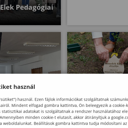
Elek Pedagógiai
iket használ
"sütiket") használ. Ezen fájlok információkat szolgáltatnak számunk
Ifjú jövevény a Bene
sairól. Mindent elfogad gombra kattintva, Ön beleegyezik a cookie-
statisztikai adatokat is szolgáltatnak a rendszer használatához el
kertben
 mutatkoztak
 Amennyiben minden cookie-t elutasít, akkor átirányítjuk a google.
 a weboldalunkat. Beállítások gombra kattintva tudja módosítani az