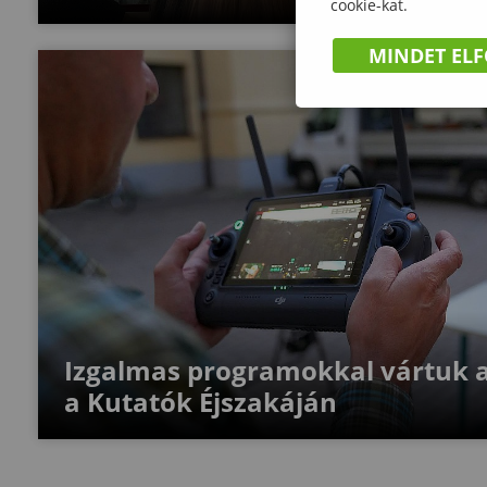
cookie-kat.
MINDET EL
Izgalmas programokkal vártuk 
a Kutatók Éjszakáján