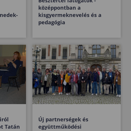
Besztercei látogatók -
középpontban a
enedek-
kisgyermeknevelés és a
pedagógia
iról
Új partnerségek és
t Tatán
együttműködési