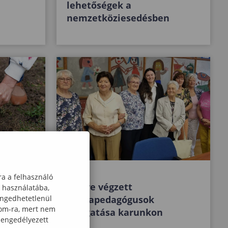
lehetőségek a
nemzetköziesedésben
ra a felhasználó
dek-
55 éve végzett
k használatába,
engedhetetlenül
óvodapedagógusok
com-ra, mert nem
látogatása karunkon
 engedélyezett