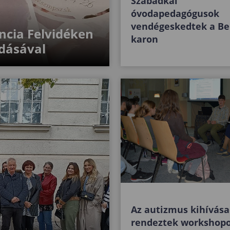
Szabadkai
óvodapedagógusok
vendégeskedtek a B
ncia Felvidéken
karon
dásával
Az autizmus kihívása
rendeztek workshopo