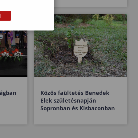
M
ságban
Közös faültetés Benedek
Elek születésnapján
Sopronban és Kisbaconban