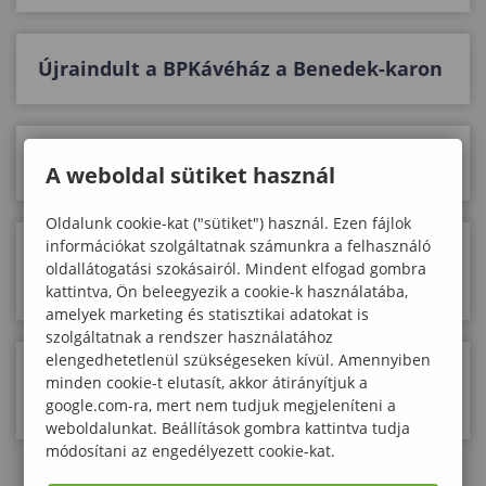
Újraindult a BPKávéház a Benedek-karon
Szakkollégiumok közös bográcsozása
A weboldal sütiket használ
Oldalunk cookie-kat ("sütiket") használ. Ezen fájlok
információkat szolgáltatnak számunkra a felhasználó
Nyílt Nap a Benedek Elek Pedagógiai
oldallátogatási szokásairól. Mindent elfogad gombra
Karon
kattintva, Ön beleegyezik a cookie-k használatába,
amelyek marketing és statisztikai adatokat is
szolgáltatnak a rendszer használatához
elengedhetetlenül szükségeseken kívül. Amennyiben
Gyerekek is zsűriztek a Benedek-kar
minden cookie-t elutasít, akkor átirányítjuk a
mesemondó versenyén
google.com-ra, mert nem tudjuk megjeleníteni a
weboldalunkat. Beállítások gombra kattintva tudja
módosítani az engedélyezett cookie-kat.